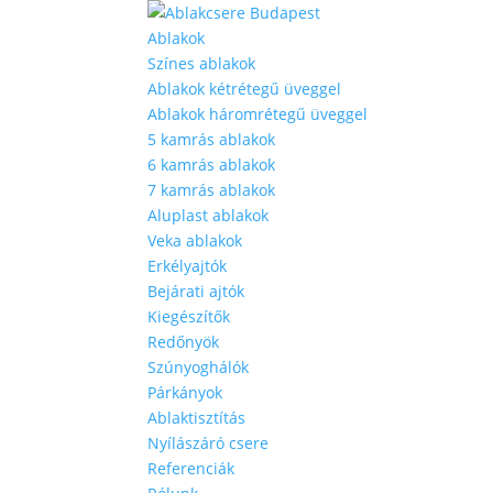
Ablakok
Színes ablakok
Ablakok kétrétegű üveggel
Ablakok háromrétegű üveggel
5 kamrás ablakok
6 kamrás ablakok
7 kamrás ablakok
Aluplast ablakok
Veka ablakok
Erkélyajtók
Bejárati ajtók
Kiegészítők
Redőnyök
Szúnyoghálók
Párkányok
Ablaktisztítás
Nyílászáró csere
Referenciák