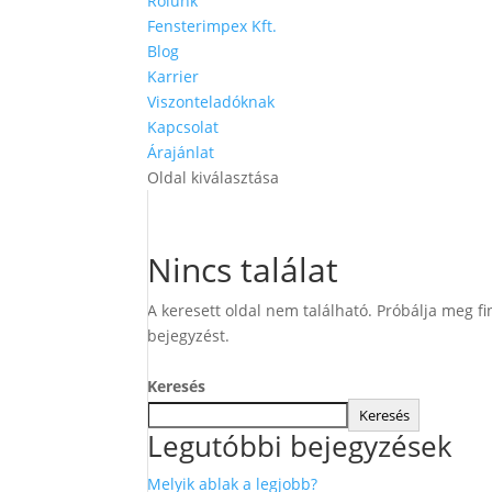
Rólunk
Fensterimpex Kft.
Blog
Karrier
Viszonteladóknak
Kapcsolat
Árajánlat
Oldal kiválasztása
Nincs találat
A keresett oldal nem található. Próbálja meg fi
bejegyzést.
Keresés
Keresés
Legutóbbi bejegyzések
Melyik ablak a legjobb?